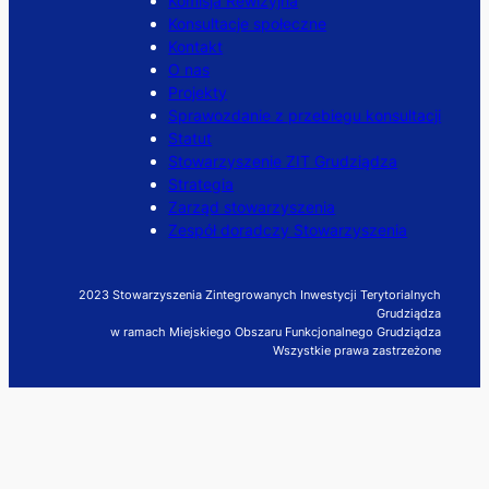
Komisja Rewizyjna
Konsultacje społeczne
Kontakt
O nas
Projekty
Sprawozdanie z przebiegu konsultacji
Statut
Stowarzyszenie ZIT Grudziądza
Strategia
Zarząd stowarzyszenia
Zespół doradczy Stowarzyszenia
2023 Stowarzyszenia Zintegrowanych Inwestycji Terytorialnych
Grudziądza
w ramach Miejskiego Obszaru Funkcjonalnego Grudziądza
Wszystkie prawa zastrzeżone