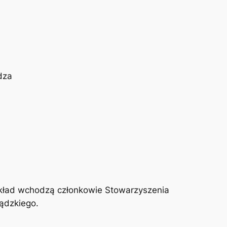
dza
skład wchodzą członkowie Stowarzyszenia
ądzkiego.