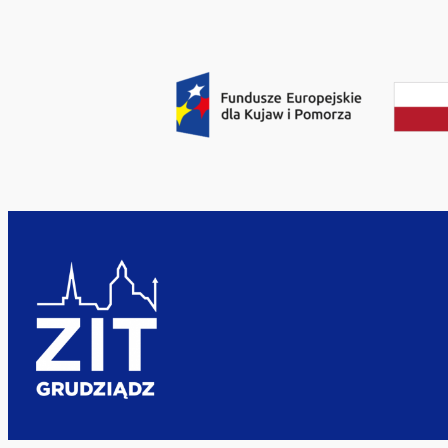
Przejdź
do
treści